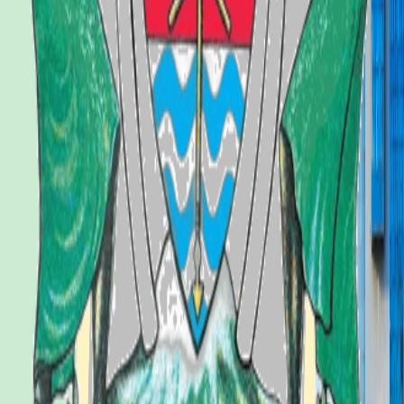
Tovuti Mashuhuri
Tovuti Rasmi ya Rais
Ofisi ya Makamu wa Rais
Bunge la Tanzania
Ofisi ya Waziri Mkuu
Tovuti Kuu ya Serikali
Wizara ya Elimu na Mafunzo ya Amali Zanzibar
UNICEF
UNESCO
Huduma Mtandao
E-office
GAMIS
Usajili wa Shule
Vibali vya Kusafiri Nje ya Nchi
MEWAKA